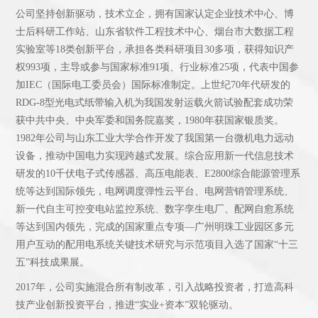
公司坚持创新驱动，技术立企，拥有国家认定企业技术中心、博
士后科研工作站、山东省软件工程技术中心、烟台市大数据工程
实验室等18类创新平台，承担各类科研项目30多项，获得知识产
权993项，主导或参与国家标准91项、行业标准25项，代表中国参
加IEC（国际电工委员会）国际标准制定。上世纪70年代研发的
RDG-8型光电式纸带输入机为我国发射运载火箭试验配套成功荣
获中共中央、中央军委和国务院嘉奖，1980年获国家银质奖。
1982年公司与山东工业大学合作开发了我国第一台微机电力远动
设备，推动中国电力实现跨越式发展。综合应用新一代信息技术
研发的10千伏电子式传感器、高压电能表、E2800综合能源管理系
统等达到国际领先，电网调度弹性云平台、电网营销管理系统、
新一代自主可控变电站监控系统、数字孪生电厂、配网自愈系统
等达到国内领先，完成的国家重点专项—广州明珠工业园区多元
用户互动的配用电系统关键技术研究与示范项目入选了国家“十三
五”科技成果展。
2017年，公司实施混合所有制改革，引入战略投资者，打造高科
技产业创新投资平台，推进“实业+资本”双轮驱动。