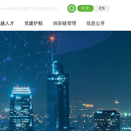
中文
EN
卓越人才
党建护航
供应链管理
信息公开
士后工作站
人才理念
职业成长
校园招聘
社会招聘
招聘动态
党建在线
教育实践
供应链介绍
供应链合作
基本信息
管理架构
人事薪酬
经营成果
重大事项