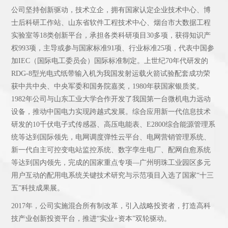
公司坚持创新驱动，技术立企，拥有国家认定企业技术中心、博
士后科研工作站、山东省软件工程技术中心、烟台市大数据工程
实验室等18类创新平台，承担各类科研项目30多项，获得知识产
权993项，主导或参与国家标准91项、行业标准25项，代表中国参
加IEC（国际电工委员会）国际标准制定。上世纪70年代研发的
RDG-8型光电式纸带输入机为我国发射运载火箭试验配套成功荣
获中共中央、中央军委和国务院嘉奖，1980年获国家银质奖。
1982年公司与山东工业大学合作开发了我国第一台微机电力远动
设备，推动中国电力实现跨越式发展。综合应用新一代信息技术
研发的10千伏电子式传感器、高压电能表、E2800综合能源管理系
统等达到国际领先，电网调度弹性云平台、电网营销管理系统、
新一代自主可控变电站监控系统、数字孪生电厂、配网自愈系统
等达到国内领先，完成的国家重点专项—广州明珠工业园区多元
用户互动的配用电系统关键技术研究与示范项目入选了国家“十三
五”科技成果展。
2017年，公司实施混合所有制改革，引入战略投资者，打造高科
技产业创新投资平台，推进“实业+资本”双轮驱动。